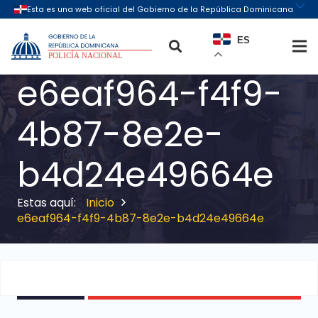
ES
e6eaf964-f4f9-
4b87-8e2e-
b4d24e49664e
Inicio
e6eaf964-f4f9-4b87-8e2e-b4d24e49664e