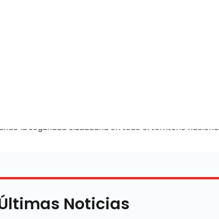
nuar
Nuestro Lema
ando la seguridad ciudadana en todo el territorio naciona
Últimas Noticias