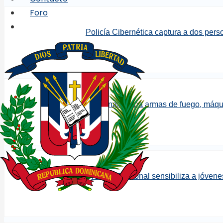
Foro
Policía Cibernética captura a dos pers
Policía Nacional ocupa armas de fuego, máqu
Policía Nacional sensibiliza a jóven