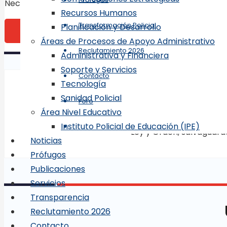
Necesita estar de acuerdo con los términos para conti
Recursos Humanos
Transformación Policial
Planificación y Desarrollo
Publicar el comentario
Áreas de Procesos de Apoyo Administrativo
Reclutamiento 2026
Administrativa y Financiera
Soporte y Servicios
Contacto
Tecnología
Sanidad Policial
Foro
Área Nivel Educativo
Instituto Policial de Educación (IPE)
“Ley y Orden, salvaguard
Noticias
Prófugos
Publicaciones
Servicios
Transparencia
Reclutamiento 2026
Contacto