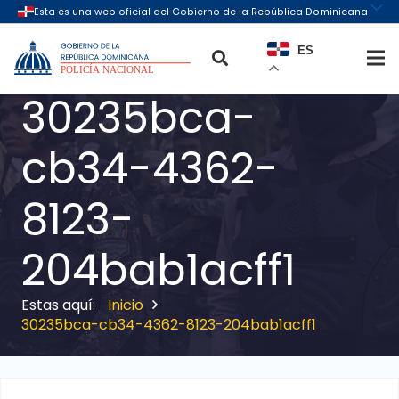
ES
30235bca-
cb34-4362-
8123-
204bab1acff1
Inicio
30235bca-cb34-4362-8123-204bab1acff1