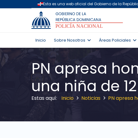
Inicio
Sobre Nosotros
Áreas Policiales
PN apresa ho
una niña de 1
Inicio
Noticias
PN apresa h