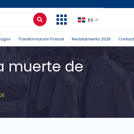
ES
fugos
Transformación Policial
Reclutamiento 2026
Contac
a muerte de
DE