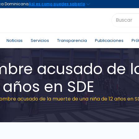
Noticias
Servicios
Transparencia
Publicaciones
Pró
mbre acusado de l
2 años en SDE
ombre acusado de la muerte de una niña de 12 años en S