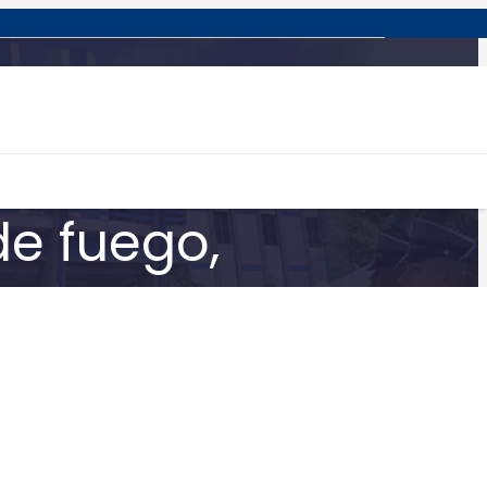
 nueve
de fuego,