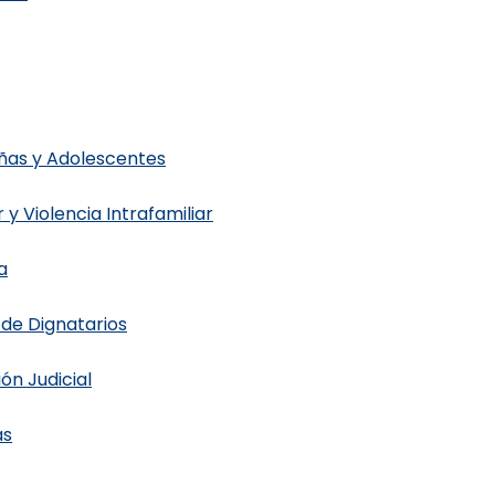
s por porte ilegal de armas de fuego, robos y homicidio
8 horas a nueve personas po
y homicidio
Niñas y Adolescentes
 y Violencia Intrafamiliar
a
 de Dignatarios
 por porte ilegal de armas de fuego, robos y homicid
ón Judicial
as en Santiago, Santo Domingo, Monseñor Nouel, La 
as
de juguete, vehículos robados o sin documentos, 
caína
al