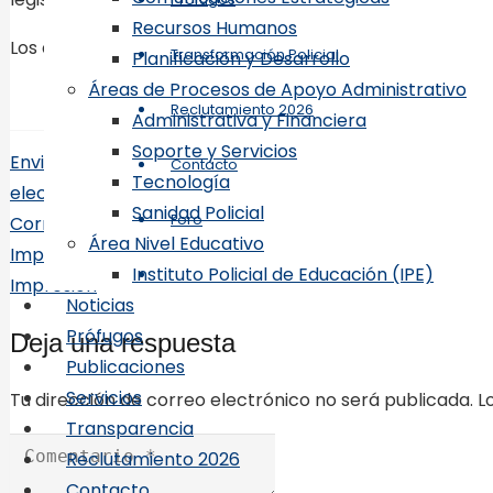
Recursos Humanos
Los detenidos y lo ocupado se encuentran bajo control de
Transformación Policial
Planificación y Desarrollo
Áreas de Procesos de Apoyo Administrativo
DIRECCIÓN D
Reclutamiento 2026
Administrativa y Financiera
Soporte y Servicios
Enviar correo
Contacto
Tecnología
electrónico
Sanidad Policial
Foro
Correo
Área Nivel Educativo
Impresión
Instituto Policial de Educación (IPE)
Impresión
Noticias
Prófugos
Deja una respuesta
Publicaciones
Servicios
Tu dirección de correo electrónico no será publicada.
L
Transparencia
Reclutamiento 2026
Contacto