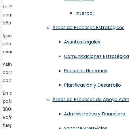
La Policía informó la tarde de este miércoles que dura
Regional Santo Domingo Norte
Interpol
ocupado el revólver marca Rexio, calibre 38mm, serie 9
Regional Santo Domingo Oeste
años, mientras caminaba por la calle Principal de esa lo
Regional Cibao Central
Áreas de Procesos Estratégicos
Regional Cibao Sur
Igualmente en el municipio de Tamboril, Santiago, mi
Regional Norte
Asuntos Legales
años, y a un adolescente de 15, cuyo nombre se omite po
Regional Noroeste
minutos antes para amenazar y despojar de la motocicle
Regional Noreste
Comunicaciones Estratégica
Regional Sureste
Asimismo en el sector Libertador, de la provincia Sant
Recursos Humanos
Regional Este
cartuchos, la cual portaba sin ningún tipo de docum
Regional Sur Central
caminaba por la calle Imbert, del sector Cuesta Colorada
Planificación y Desarrollo
Regional Sur
En otra intervención policial realizada en el sector L
Regional Oeste
Áreas de Procesos de Apoyo Admi
policial fue apresado a Juan Salvador Franco Santana, 
Regional San Cristóbal
380mm, serie HN247332, con su cargador y cinco cápsul
Regional La Vega
Administrativa y Financiera
Rafael del Carmen Aquino, quien la entregó de manera 
Regional La Altagracia
fuego en la casa de su amigo, por lo que se activa la 
Regional María Trinidad Sánche
Soporte y Servicios