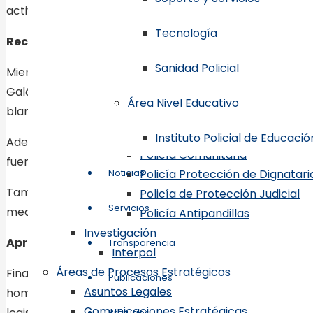
activamente perseguido.
Dirección Central de Operaciones Po
Tecnología
Direcciones Especializadas
Recuperación de vehículos robados o sin documen
Seguridad de Tránsito
Sanidad Policial
Mientras agentes policiales destacados en la cuidad 
Policía Escolar
Galán, de 25 años, a quien se le ocupó una motocicle
Policía de Turismo
Área Nivel Educativo
blanco presumiblemente cocaína.
Policía de Niños, Niñas y Adole
Atención a la Mujer y Violencia 
Instituto Policial de Educació
Además agentes policiales destacados en La Romana, ap
Policía Comunitaria
fueron sorprendidos desmantelando la passola Yamaha J
Noticias
Policía Protección de Dignatari
También en el sector Los Guandules, del Distrito Nacio
Policía de Protección Judicial
Servicios
mediante un atraco al señor Deivi Antonio Adames Ole
Policía Antipandillas
Investigación
Apresado por homicidio
Transparencia
Interpol
Áreas de Procesos Estratégicos
Finalmente, agentes destacados de la provincia de Santi
Publicaciones
Asuntos Legales
homicidio por herida de bala en la parte posterior d
Comunicaciones Estratégicas
legista actuante, por razones que se investigan.
Prófugos