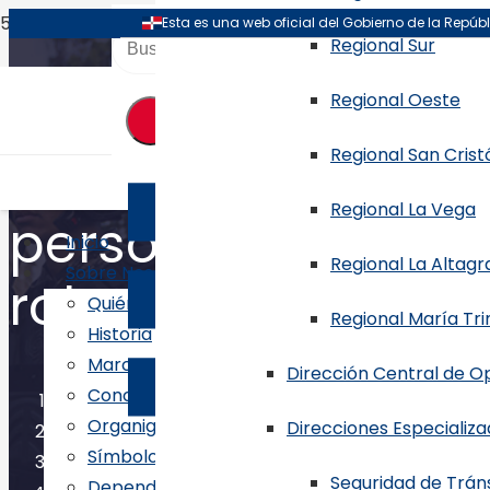
Regional Sur
Regional Oeste
Regional San Crist
PN apresa en las 
Regional La Vega
personas por port
Inicio
Regional La Altagr
Sobre Nosotros
robos y homicidio
Quiénes Somos
Regional María Tr
Historia
Marco Legal
Dirección Central de Op
Conoce al Director General
Inicio
Organigrama
Direcciones Especializ
Símbolos
Noticias
Seguridad de Trán
Dependencias