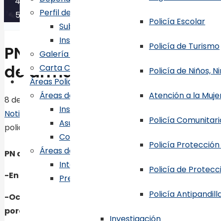
Perfil de Funcionarios
PN apresa en las últimas 48 horas a nueve persona
Policía Escolar
Sub-Director General, P.N.
Inspector General, P.N.
Policía de Turismo
PN apresa en las últimas 4
Galería de Ex-Directores Generales
de armas de fuego, robos 
Carta Compromiso al Ciudadano
Policía de Niños, 
Áreas Policiales
Áreas de Fiscalización y Control Interno
Atención a la Mujer
8 de junio de 2016
Inspectoría General
Noticias
Policía Comunitari
Asuntos Internos
policianacional
Control Interno
Policía Protección
Áreas de Procesos Misionales
PN apresa en las últimas 48 horas a nueve personas
Inteligencia
Policía de Protecci
-En intervenciones policiales separadas efectuad
Prevención
Direcciones Regionales
Policía Antipandill
-Ocupa cuatro armas de fuego, entre ellas una 
Regional Central del Distrito
porciones de un polvo blanco presumiblemente co
Investigación
Regional Santo Domingo Orient