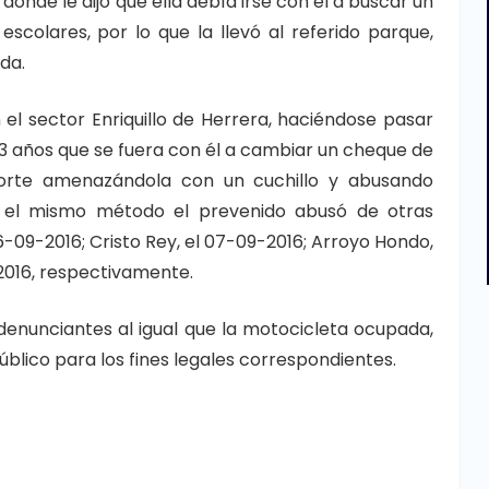
 donde le dijo que ella debía irse con él a buscar un
colares, por lo que la llevó al referido parque,
da.
el sector Enriquillo de Herrera, haciéndose pasar
 13 años que se fuera con él a cambiar un cheque de
Norte amenazándola con un cuchillo y abusando
e el mismo método el prevenido abusó de otras
06-09-2016; Cristo Rey, el 07-09-2016; Arroyo Hondo,
9-2016, respectivamente.
s denunciantes al igual que la motocicleta ocupada,
Público para los fines legales correspondientes.