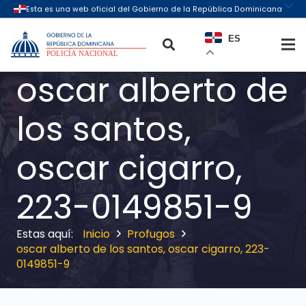
ES
oscar alberto de
los santos,
oscar cigarro,
223-0149851-9
Inicio
Profugos
oscar alberto de los santos, oscar cigarro, 223-
0149851-9