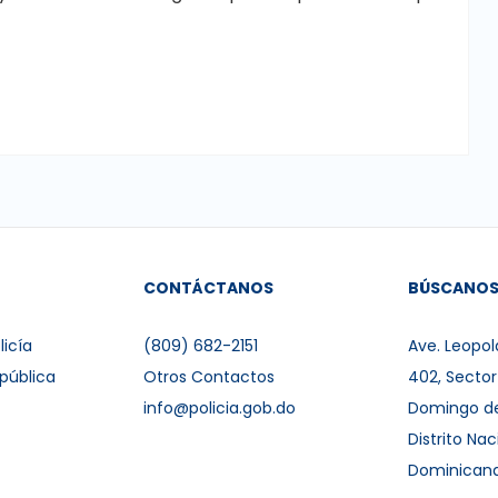
CONTÁCTANOS
BÚSCANO
licía
(809) 682-2151
Ave. Leopol
pública
Otros Contactos
402, Secto
info@policia.gob.do
Domingo d
Distrito Nac
Dominican