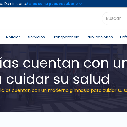
Noticias
Servicios
Transparencia
Publicaciones
Pró
cías cuentan con 
 cuidar su salud
licías cuentan con un moderno gimnasio para cuidar su s