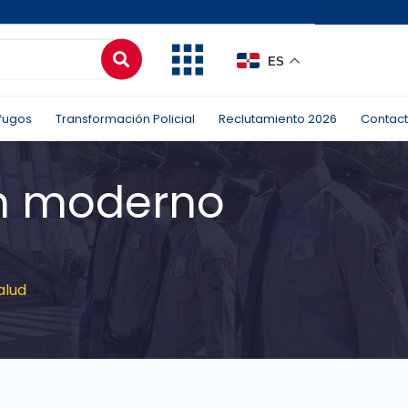
ES
fugos
Transformación Policial
Reclutamiento 2026
Contac
un moderno
alud