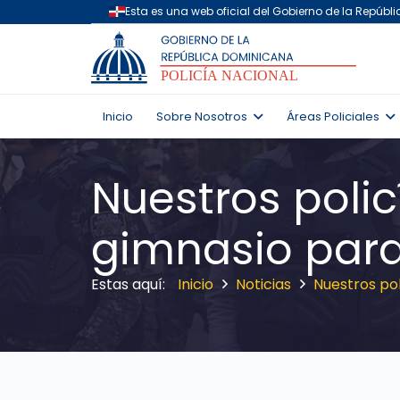
Inicio
Sobre Nosotros
Áreas Policiales
Nuestros poli
gimnasio para
Inicio
Noticias
Nuestros po