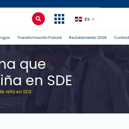
ES
fugos
Transformación Policial
Reclutamiento 2026
Contac
ina que
niña en SDE
de niña en SDE