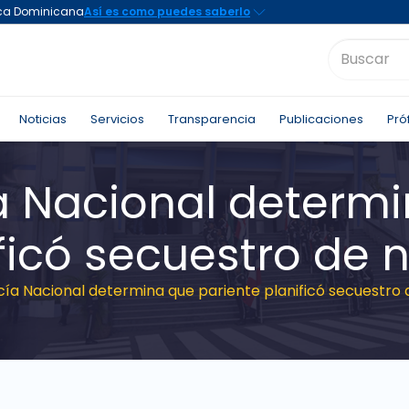
Noticias
Servicios
Transparencia
Publicaciones
Pró
ía Nacional determ
ficó secuestro de 
cía Nacional determina que pariente planificó secuestro 