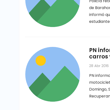
Policía re
de Barahon
informó qu
estudiante
PN inf
carros 
28 Abr 2016
PN informa
motociclet
Domingo, S
Recuperan 