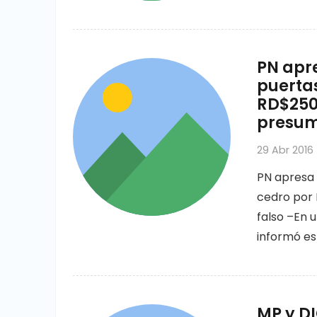
PN apr
puerta
RD$250
presum
29 Abr 2016
PN apresa 
cedro por
falso –En u
informó es
MP y DI