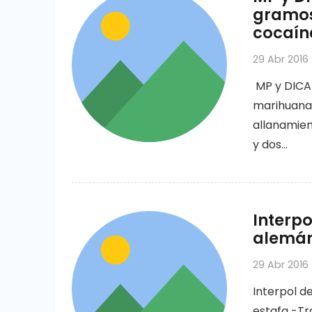
gramos
cocaín
29 Abr 2016
MP y DICAN
marihuana 
allanamien
y dos…
Interpo
alemán 
29 Abr 2016
Interpol d
estafa -Tra