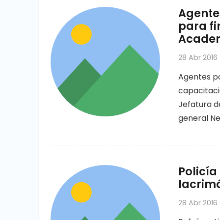
Agentes
para fi
Academi
28 Abr 2016
Agentes pol
capacitaci
Jefatura d
general Ne
Policí
lacrim
28 Abr 2016