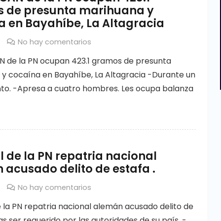
 de presunta marihuana y
a en Bayahíbe, La Altagracia
No hay comentarios
 de la PN ocupan 423.1 gramos de presunta
y cocaína en Bayahíbe, La Altagracia -Durante un
to. -Apresa a cuatro hombres. Les ocupa balanza
l de la PN repatria nacional
acusado delito de estafa .
No hay comentarios
e la PN repatria nacional alemán acusado delito de
s ser requerido por las autoridades de su país. -