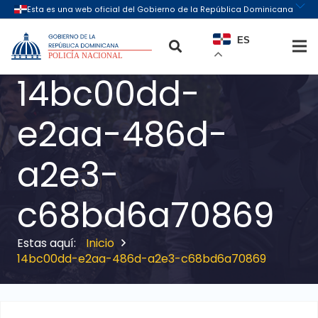
ES
14bc00dd-
e2aa-486d-
a2e3-
c68bd6a70869
Inicio
14bc00dd-e2aa-486d-a2e3-c68bd6a70869