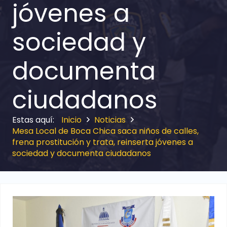
jóvenes a
sociedad y
documenta
ciudadanos
Inicio
Noticias
Mesa Local de Boca Chica saca niños de calles,
frena prostitución y trata, reinserta jóvenes a
sociedad y documenta ciudadanos