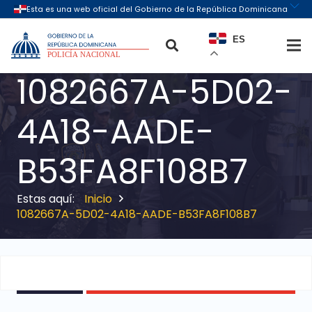
ES
1082667A-5D02-
4A18-AADE-
B53FA8F108B7
Inicio
1082667A-5D02-4A18-AADE-B53FA8F108B7