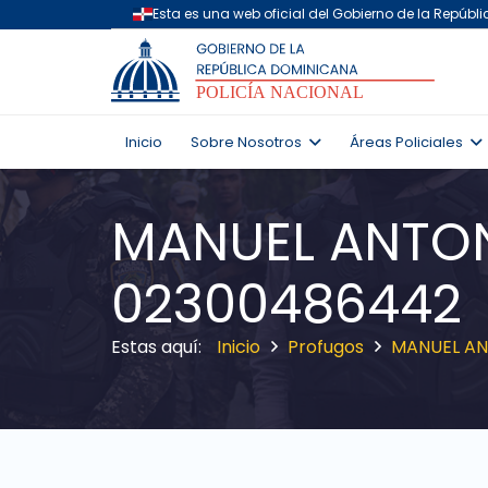
Inicio
Sobre Nosotros
Áreas Policiales
MANUEL ANTON
02300486442
Inicio
Profugos
MANUEL AN