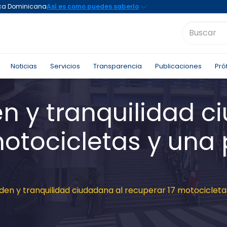
Noticias
Servicios
Transparencia
Publicaciones
Pró
n y tranquilidad c
motocicletas y una
den y tranquilidad ciudadana al recuperar 17 motocicleta