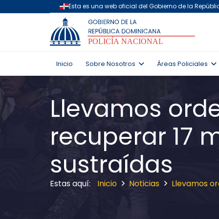
Inicio
Sobre Nosotros
Áreas Policiales
Llevamos orde
recuperar 17 
sustraídas
Inicio
Noticias
Llevamos or