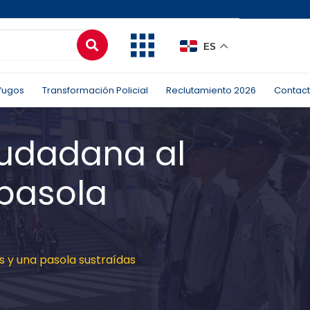
ES
fugos
Transformación Policial
Reclutamiento 2026
Contac
iudadana al
 pasola
s y una pasola sustraídas