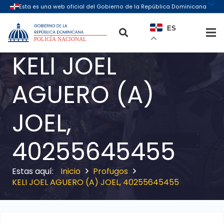
ES
KELI JOEL
AGUERO (A)
JOEL,
40255645455
Inicio
Profugos
KELI JOEL AGUERO (A) JOEL, 40255645455