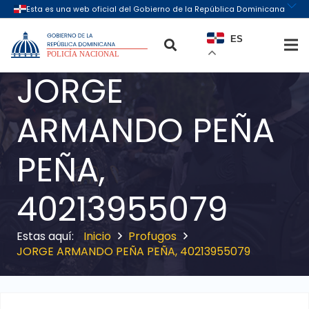
ES
JORGE
ARMANDO PEÑA
PEÑA,
40213955079
Inicio
Profugos
JORGE ARMANDO PEÑA PEÑA, 40213955079