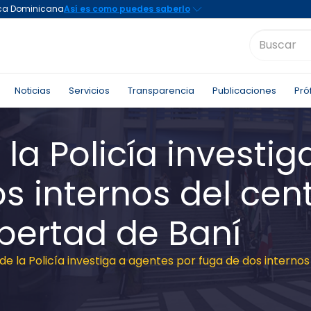
Noticias
Servicios
Transparencia
Publicaciones
Pró
 la Policía investi
s internos del cen
ibertad de Baní
de la Policía investiga a agentes por fuga de dos internos