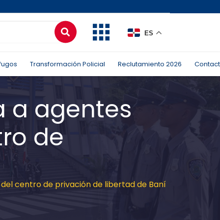
ES
fugos
Transformación Policial
Reclutamiento 2026
Contac
ga a agentes
tro de
 del centro de privación de libertad de Baní