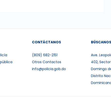
CONTÁCTANOS
BÚSCANO
licía
(809) 682-2151
Ave. Leopol
pública
Otros Contactos
402, Secto
info@policia.gob.do
Domingo d
Distrito Nac
Dominican