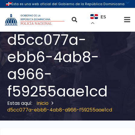
ES
d5cc077a-
ebb6-4ab8-
a966-
f59255aae1cd
Inicio
d5cc077a-ebb6-4ab8-a966-f59255aae1cd