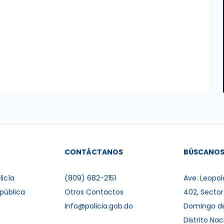
CONTÁCTANOS
BÚSCANO
licía
(809) 682-2151
Ave. Leopol
pública
Otros Contactos
402, Secto
info@policia.gob.do
Domingo d
Distrito Nac