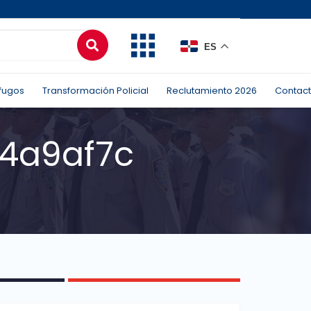
ES
fugos
Transformación Policial
Reclutamiento 2026
Contac
44a9af7c