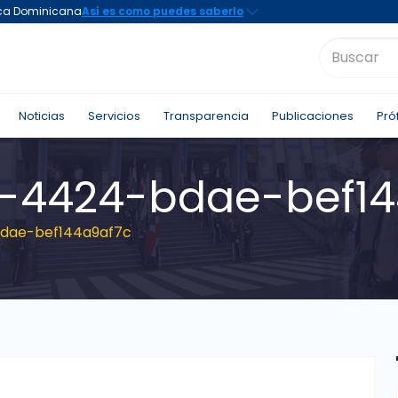
Noticias
Servicios
Transparencia
Publicaciones
Pró
c-4424-bdae-bef1
bdae-bef144a9af7c