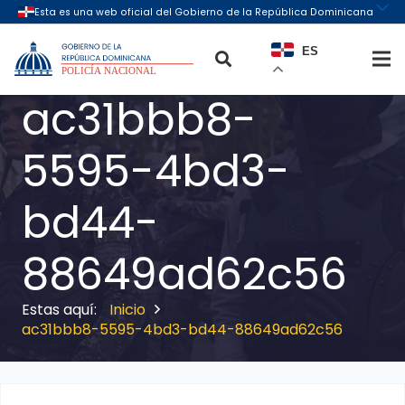
ES
ac31bbb8-
5595-4bd3-
bd44-
88649ad62c56
Inicio
ac31bbb8-5595-4bd3-bd44-88649ad62c56