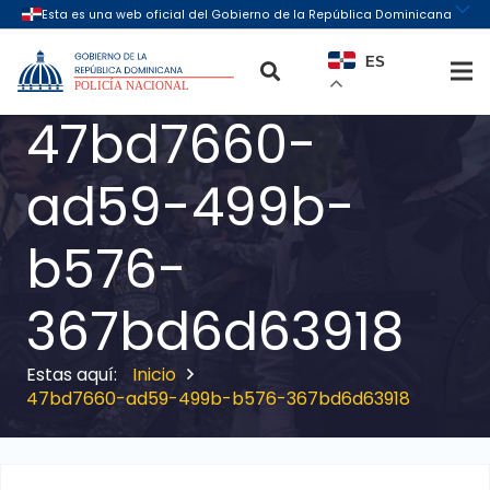
ES
47bd7660-
ad59-499b-
b576-
367bd6d63918
Inicio
47bd7660-ad59-499b-b576-367bd6d63918