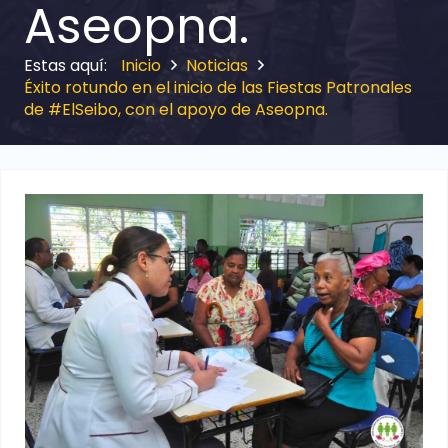
Aseopna.
Inicio
Noticias
Éxito rotundo en el inicio de las Fiestas Patronales
de #ElSeibo, con el apoyo de Aseopna.