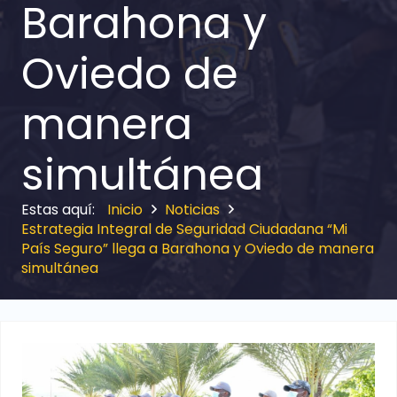
Barahona y
Oviedo de
manera
simultánea
Inicio
Noticias
Estrategia Integral de Seguridad Ciudadana “Mi
País Seguro” llega a Barahona y Oviedo de manera
simultánea