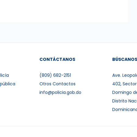
CONTÁCTANOS
BÚSCANO
licía
(809) 682-2151
Ave. Leopol
pública
Otros Contactos
402, Secto
info@policia.gob.do
Domingo d
Distrito Nac
Dominican