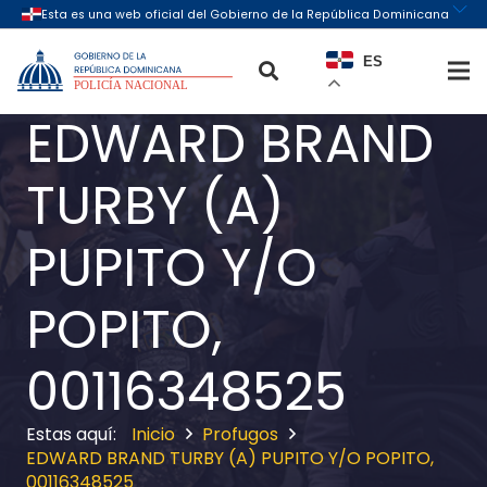
ES
EDWARD BRAND
TURBY (A)
PUPITO Y/O
POPITO,
00116348525
Inicio
Profugos
EDWARD BRAND TURBY (A) PUPITO Y/O POPITO,
00116348525