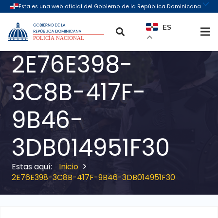
ES
2E76E398-
3C8B-417F-
9B46-
3DB014951F30
Inicio
2E76E398-3C8B-417F-9B46-3DB014951F30