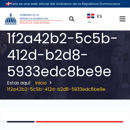
ES
1f2a42b2-5c5b-
412d-b2d8-
5933edc8be9e
Inicio
1f2a42b2-5c5b-412d-b2d8-5933edc8be9e