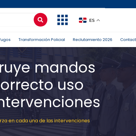
ES
fugos
Transformación Policial
Reclutamiento 2026
Contac
nstruye mandos
correcto uso
intervenciones
erza en cada una de las intervenciones