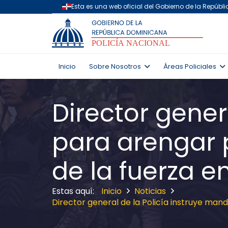
Inicio
Sobre Nosotros
Áreas Policiales
Director gener
para arengar 
de la fuerza e
Inicio
Noticias
Director general de la Policía instruye man