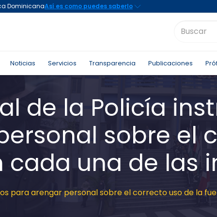
Noticias
Servicios
Transparencia
Publicaciones
Pró
al de la Policía i
personal sobre el 
n cada una de las 
dos para arengar personal sobre el correcto uso de la fu