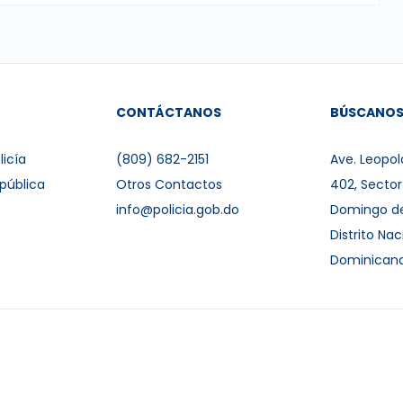
CONTÁCTANOS
BÚSCANO
licía
(809) 682-2151
Ave. Leopol
pública
Otros Contactos
402, Secto
info@policia.gob.do
Domingo d
Distrito Nac
Dominican