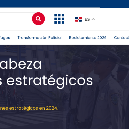
ES
fugos
Transformación Policial
Reclutamiento 2026
Contac
cabeza
 estratégicos
nes estratégicos en 2024.