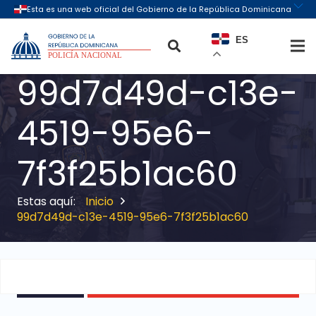
ES
99d7d49d-c13e-
4519-95e6-
7f3f25b1ac60
Inicio
99d7d49d-c13e-4519-95e6-7f3f25b1ac60