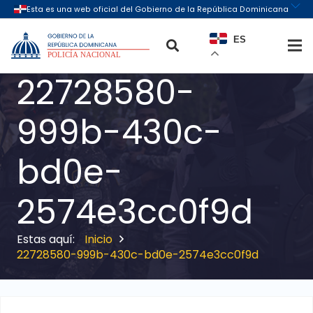
ES
22728580-
999b-430c-
bd0e-
2574e3cc0f9d
Inicio
22728580-999b-430c-bd0e-2574e3cc0f9d