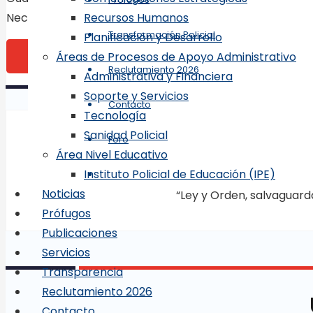
Necesita estar de acuerdo con los términos para conti
Recursos Humanos
Transformación Policial
Planificación y Desarrollo
Publicar el comentario
Áreas de Procesos de Apoyo Administrativo
Reclutamiento 2026
Administrativa y Financiera
Soporte y Servicios
Contacto
Tecnología
Sanidad Policial
Foro
Área Nivel Educativo
Instituto Policial de Educación (IPE)
Noticias
“Ley y Orden, salvaguard
Prófugos
Publicaciones
Servicios
Transparencia
Reclutamiento 2026
Contacto