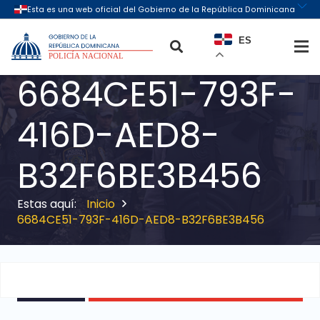
ES
6684CE51-793F-
416D-AED8-
B32F6BE3B456
Inicio
6684CE51-793F-416D-AED8-B32F6BE3B456