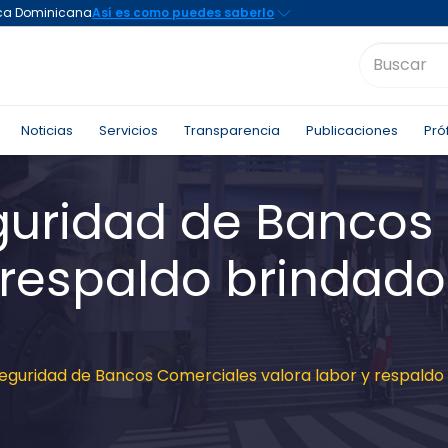
Noticias
Servicios
Transparencia
Publicaciones
Pró
guridad de Bancos
 respaldo brindado 
eguridad de Bancos Comerciales valora labor y respaldo b