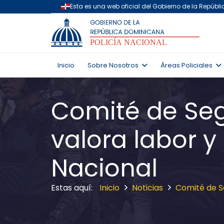
Inicio
Sobre Nosotros
Áreas Policiales
Comité de Se
valora labor y
Nacional
Inicio
Noticias
Comité de S