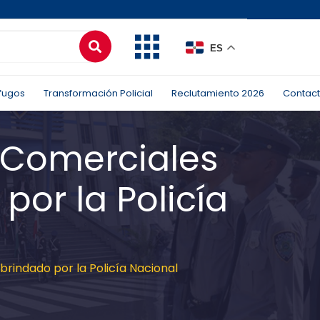
ES
fugos
Transformación Policial
Reclutamiento 2026
Contac
 Comerciales
por la Policía
rindado por la Policía Nacional