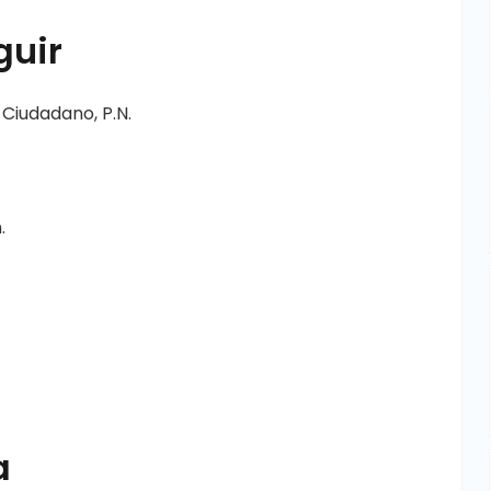
guir
l Ciudadano, P.N.
.
a