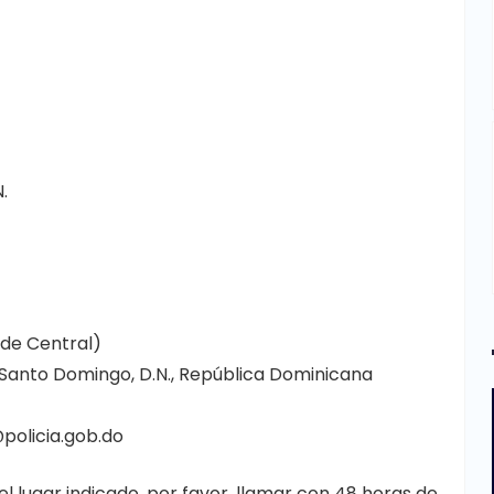
.
ede Central)
 Santo Domingo, D.N., República Dominicana
olicia.gob.do
el lugar indicado, por favor, llamar con 48 horas de