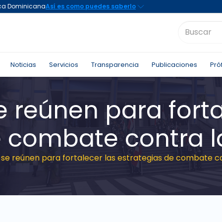
Noticias
Servicios
Transparencia
Publicaciones
Pró
 reúnen para forta
e combate contra l
 se reúnen para fortalecer las estrategias de combate co