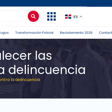
ES
fugos
Transformación Policial
Reclutamiento 2026
Contac
lecer las
a delincuencia
ntra la delincuencia