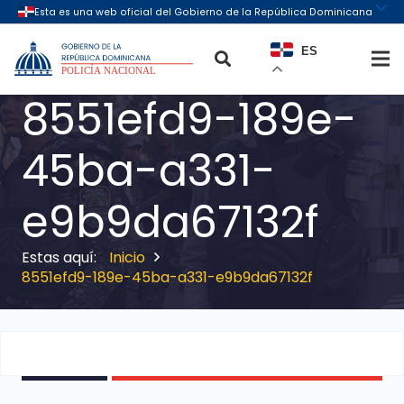
ES
8551efd9-189e-
45ba-a331-
e9b9da67132f
Inicio
8551efd9-189e-45ba-a331-e9b9da67132f