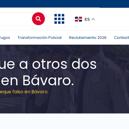
ES
fugos
Transformación Policial
Reclutamiento 2026
Contac
ue a otros dos
 en Bávaro.
eque falso en Bávaro.