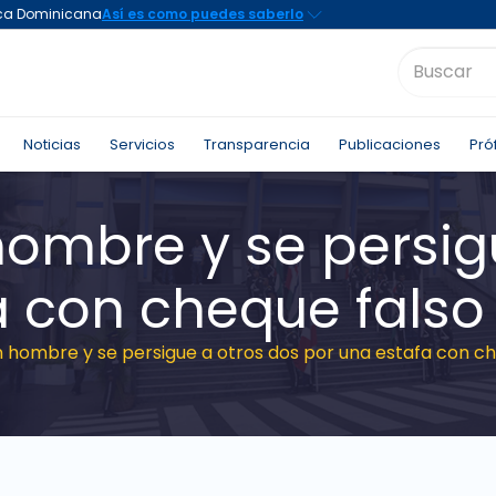
Noticias
Servicios
Transparencia
Publicaciones
Pró
ombre y se persig
a con cheque falso
 hombre y se persigue a otros dos por una estafa con ch