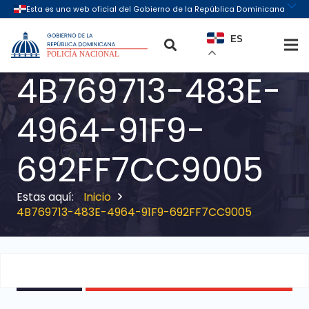
ES
4B769713-483E-
4964-91F9-
692FF7CC9005
Inicio
4B769713-483E-4964-91F9-692FF7CC9005