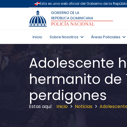
Inicio
Sobre Nosotros
Áreas Policiales
Adolescente h
hermanito de 
perdigones
Inicio
Noticias
Adolescente