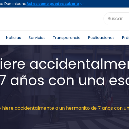
Noticias
Servicios
Transparencia
Publicaciones
Pró
iere accidentalme
7 años con una es
 hiere accidentalmente a un hermanito de 7 años con u