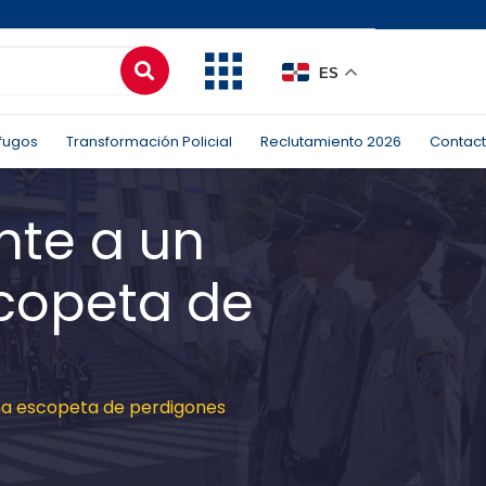
ES
fugos
Transformación Policial
Reclutamiento 2026
Contac
nte a un
copeta de
na escopeta de perdigones