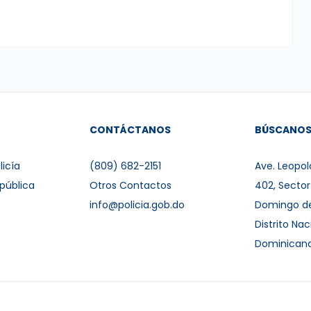
CONTÁCTANOS
BÚSCANO
licía
(809) 682-2151
Ave. Leopol
pública
Otros Contactos
402, Secto
info@policia.gob.do
Domingo d
Distrito Nac
Dominican