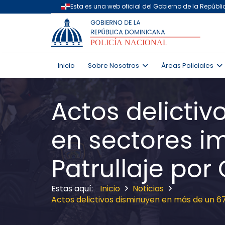
Inicio
Sobre Nosotros
Áreas Policiales
Actos delicti
en sectores i
Patrullaje po
Inicio
Noticias
Actos delictivos disminuyen en más de un 6