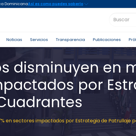
Noticias
Servicios
Transparencia
Publicaciones
Pró
vos disminuyen en 
mpactados por Estr
r Cuadrantes
7% en sectores impactados por Estrategia de Patrullaje 