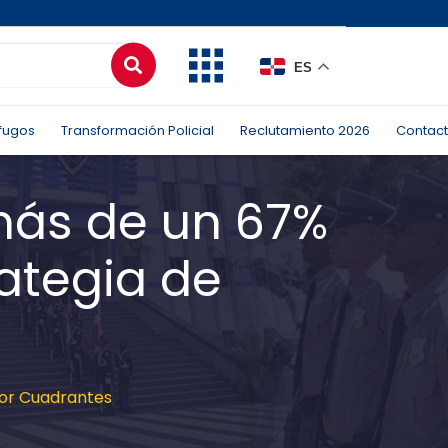
ES
fugos
Transformación Policial
Reclutamiento 2026
Contac
más de un 67%
ategia de
por Cuadrantes