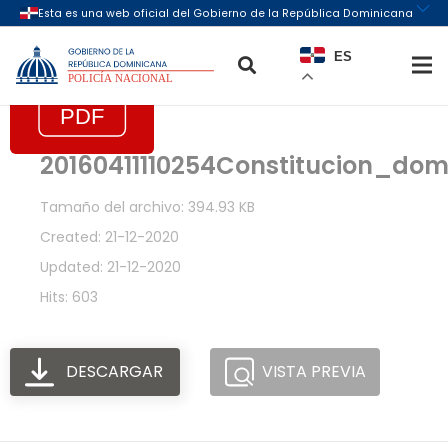
ES
20160411110254Constitucion_do
Tamaño del archivo: 394.93 KB
Created: 21-12-2020
Updated: 21-12-2020
Hits: 603
DESCARGAR
VISTA PREVIA