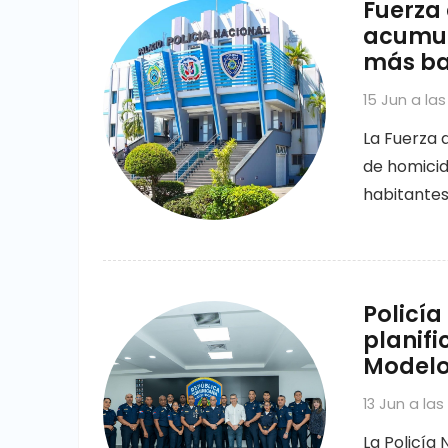
Fuerza 
acumul
más baj
15 Jun a las
La Fuerza 
de homicidi
habitantes
Policía
planif
Modelo 
13 Jun a las 
La Policía 