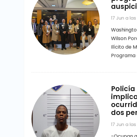
auspici
17 Jun a las
Washington,
Wilson Por
Ilícito de 
Programa 
Policí
implica
ocurrid
dos pe
17 Jun a las
-Ocupan ar