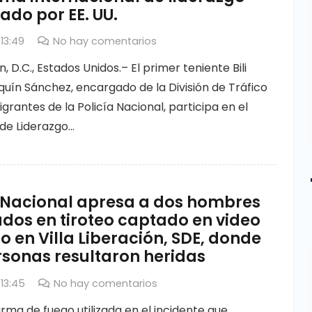
ado por EE. UU.
 13:49
No hay comentarios
 D.C., Estados Unidos.– El primer teniente Bili
quín Sánchez, encargado de la División de Tráfico
Migrantes de la Policía Nacional, participa en el
de Liderazgo…
a Nacional apresa a dos hombres
dos en tiroteo captado en video
o en Villa Liberación, SDE, donde
rsonas resultaron heridas
 13:45
No hay comentarios
ma de fuego utilizada en el incidente que