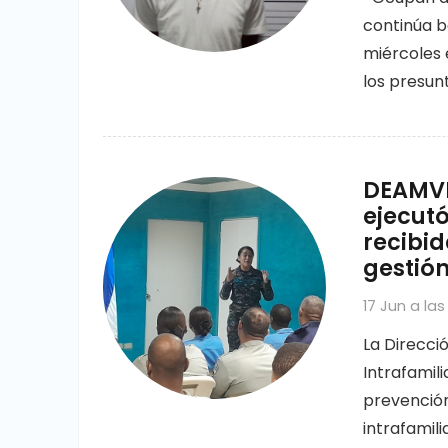
continúa ba
miércoles
los presun
DEAMVI 
ejecutó
recibid
gestión
17 Jun a las 
La Direcció
Intrafamil
prevención
intrafamili