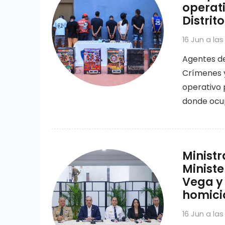
operati
Distrit
16 Jun a las
Agentes de
Crímenes y
operativo p
donde ocu
Ministr
Ministe
Vega y 
homicid
16 Jun a las