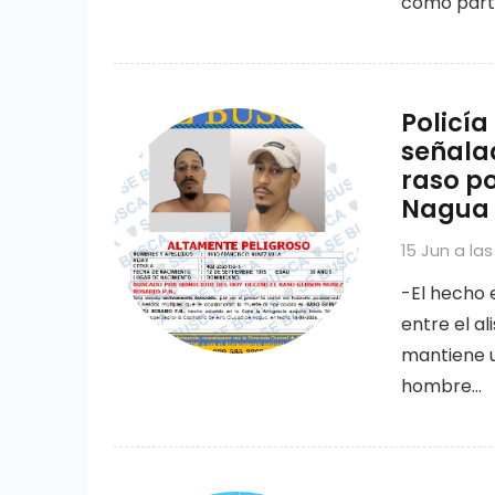
como part
Policí
señala
raso po
Nagua
15 Jun a las 
-El hecho 
entre el al
mantiene u
hombre…