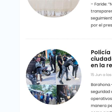
– Faride: 
transparen
seguimient
por el pres
Policía
ciudad
en la r
15 Jun a las
Barahona.–
seguridad 
operativos
manera per