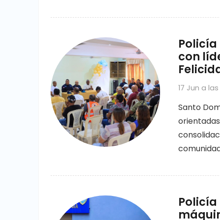
Policía
con lí
Felicid
17 Jun a las
Santo Domi
orientadas
consolidaci
comunidad,
Policí
máquin